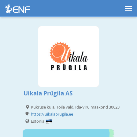
Uikala Prügila AS
Kukruse küla, Toila vald, Ida-Viru maakond 30623
https://uikalaprugila.ee
Estonia