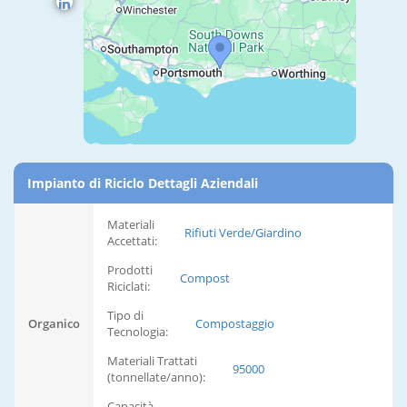
Impianto di Riciclo Dettagli Aziendali
Materiali
Rifiuti Verde/Giardino
Accettati:
Prodotti
Compost
Riciclati:
Tipo di
Organico
Compostaggio
Tecnologia:
Materiali Trattati
95000
(tonnellate/anno):
Capacità