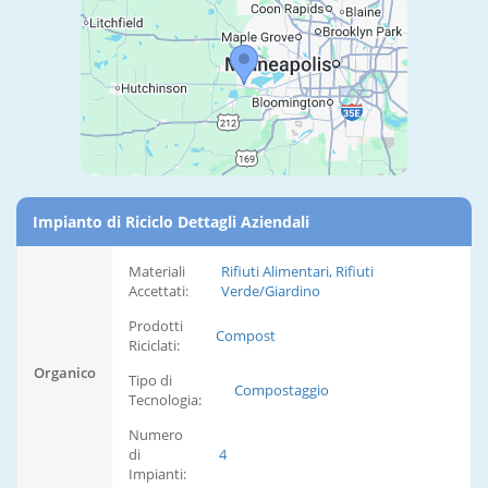
Impianto di Riciclo Dettagli Aziendali
Materiali
Rifiuti Alimentari, Rifiuti
Accettati:
Verde/Giardino
Prodotti
Compost
Riciclati:
Organico
Tipo di
Compostaggio
Tecnologia:
Numero
di
4
Impianti: