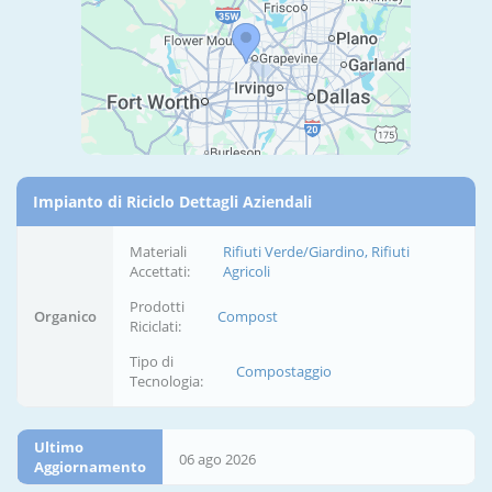
Impianto di Riciclo Dettagli Aziendali
Materiali
Rifiuti Verde/Giardino, Rifiuti
Accettati:
Agricoli
Prodotti
Organico
Compost
Riciclati:
Tipo di
Compostaggio
Tecnologia:
Ultimo
06 ago 2026
Aggiornamento