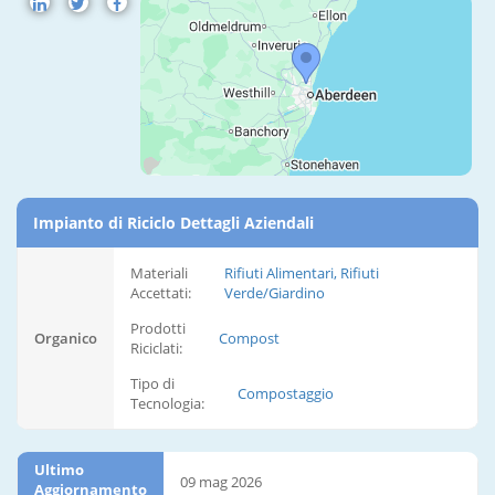
Impianto di Riciclo Dettagli Aziendali
Materiali
Rifiuti Alimentari, Rifiuti
Accettati:
Verde/Giardino
Prodotti
Organico
Compost
Riciclati:
Tipo di
Compostaggio
Tecnologia:
Ultimo
09 mag 2026
Aggiornamento