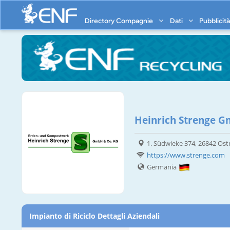
Directory Compagnie
Dati
Pubblicit
Heinrich Strenge G
1. Südwieke 374, 26842 Os
https://www.strenge.com
Germania
Impianto di Riciclo Dettagli Aziendali