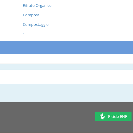
Rifiuto Organico
Compost
Compostaggio
1
Riciclo ENF