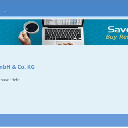
à
mbH & Co. KG
trhauderfehn