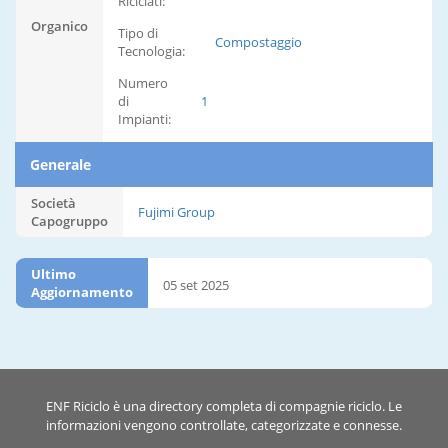
Riciclati:
Organico
Tipo di
Compostaggio
Tecnologia:
Numero
di
1
Impianti:
Generale
Società
Fujimi Group
Capogruppo
Ultimo
05 set 2025
Aggiornamento
ENF Riciclo è una directory completa di compagnie riciclo. Le
informazioni vengono controllate, categorizzate e connesse.