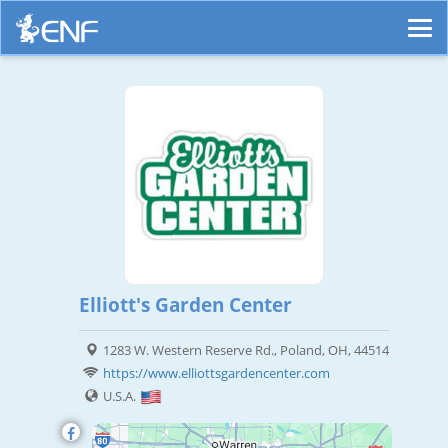
Elliott's Garden Center
1283 W. Western Reserve Rd., Poland, OH, 44514
https://www.elliottsgardencenter.com
U.S.A.