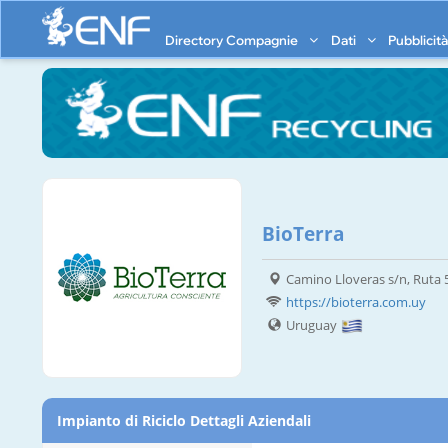
Directory Compagnie
Dati
Pubblicit
BioTerra
Camino Lloveras s/n, Ruta 5
https://bioterra.com.uy
Uruguay
Impianto di Riciclo Dettagli Aziendali