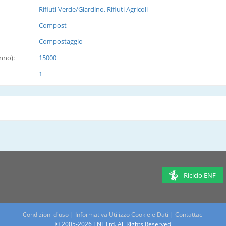
Rifiuti Verde/Giardino, Rifiuti Agricoli
Compost
Compostaggio
anno):
15000
1
Riciclo ENF
Condizioni d'uso
|
Informativa Utilizzo Cookie e Dati
|
Contattaci
© 2005-2026 ENF Ltd. All Rights Reserved