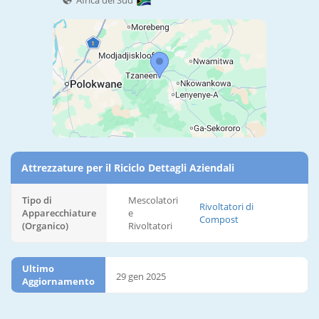
Africa del Sud
Attrezzature per il Riciclo Dettagli Aziendali
Tipo di
Mescolatori
Rivoltatori di
Apparecchiature
e
Compost
(Organico)
Rivoltatori
Ultimo
29 gen 2025
Aggiornamento