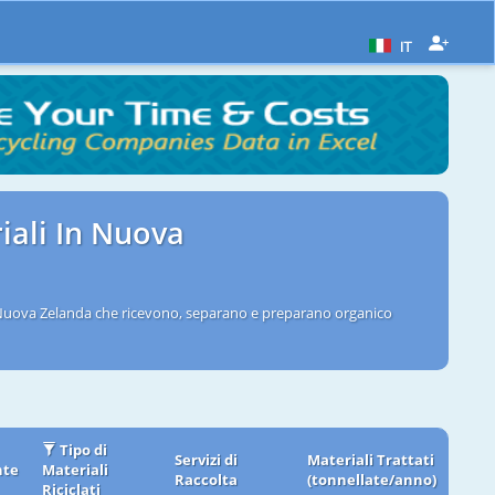
IT
iali In Nuova
n Nuova Zelanda che ricevono, separano e preparano organico
Tipo di
Servizi di
Materiali Trattati
nte
Materiali
Raccolta
(tonnellate/anno)
Riciclati