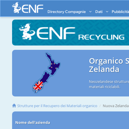
Directory Compagnie
Dati
Pubblicit
Organico S
Zelanda
Neozelandese strutture 
materiali riciclabili.
Strutture per il Recupero dei Materiali organico
Nuova Zelanda
Nome dell'azienda