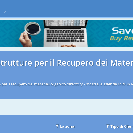
à
trutture per il Recupero dei Mater
per il recupero dei materiali organico directory - mostra le aziende MRF i
La zona
Tipo di Clie